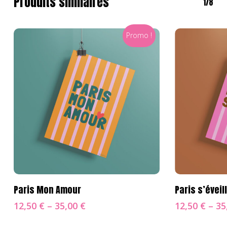
Produits similaires
1/8
Promo !
Choix Des Options
Cho
Paris Mon Amour
Paris s’éveil
12,50
€
–
35,00
€
12,50
€
–
35