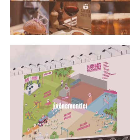
clientèle.
Festival, concert, événement
d’entreprise, défilé, lancement de
produit… je suis à votre service pour
Événementiel
faire rayonner n’importe quel
événement que vous souhaitez
organiser.