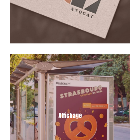
impression durable et mémorable.
Je conçois des campagnes d’affichages
impactantes afin de promouvoir un
produit, un service, une marque ou un
Affichage
événement. Les affiches physiques ou
numériques revêtent une grande
importance dans le domaine du