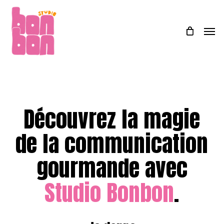
Skip
Menu
to
Men
main
content
Découvrez la magie
de la communication
gourmande avec
Studio Bonbon
.