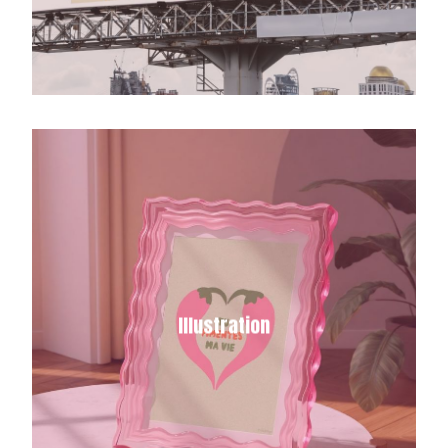
Ayant une grande passion pour les
couleurs, je crée des illustrations
vibrantes et captivantes qui ravivent
instantanément n’importe quel projet.
Illustration
Que vous cherchiez à dynamiser votre
marque, à ajouter une touche de peps à
vos publications sur les réseaux
sociaux, ou à embellir vos produits et
emballages !