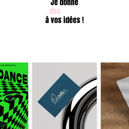
Je
donne
du peps
à
vos
idées
!