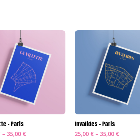
oix Des Options
Choix Des Options
tte – Paris
Invalides – Paris
€
–
35,00
€
25,00
€
–
35,00
€