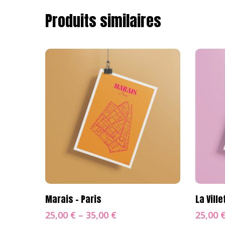
Produits similaires
Choix Des Options
Ch
Marais – Paris
La Ville
25,00
€
–
35,00
€
25,00