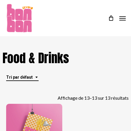
Skip
Menu
to
Men
main
content
Food & Drinks
Tri par défaut
Affichage de 13–13 sur 13 résultats