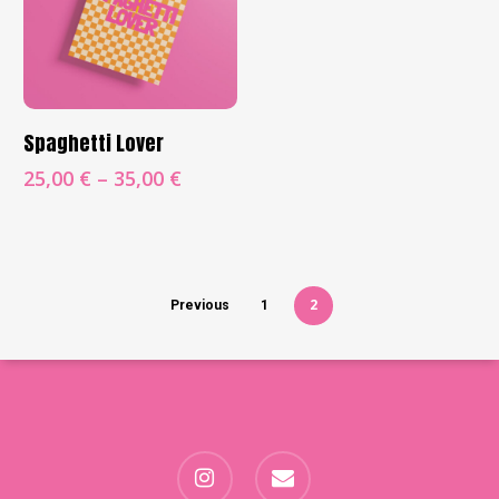
Choix Des Options
Spaghetti Lover
25,00
€
–
35,00
€
2
Previous
1
instagram
email